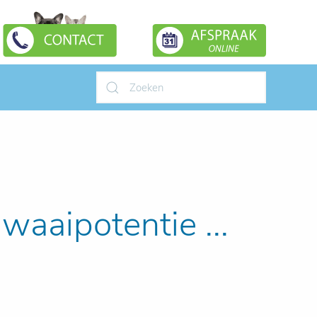
Type 2 or more characters for
results.
awaaipotentie ...