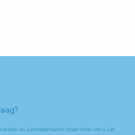
raag?
artsen en paraveterinairen staan klaar om u van