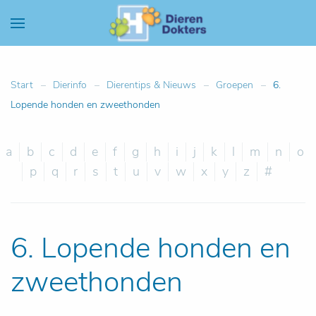
Start
Dierinfo
Dierentips & Nieuws
Groepen
6.
Lopende honden en zweethonden
a
b
c
d
e
f
g
h
i
j
k
l
m
n
o
p
q
r
s
t
u
v
w
x
y
z
#
6. Lopende honden en
zweethonden