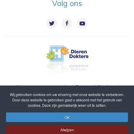
Volg ons
Algemene voorwaarden
|
Privacy
|
Cookies
|
Wij gebruiken cookies om uw ervaring met onze website te verbeteren.
Disclaimer
|
Inloggen
|
Sitemap
Door deze website te gebruiken gaat u akkoord met het gebruik van
cookies. Deze zijn gemakkelijk weer uit te zetten.
© DierenDokters B.V. 2005 - 2020
OK
Afwijzen