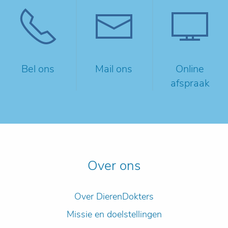
Bel ons
Mail ons
Online
afspraak
Over ons
Over DierenDokters
Missie en doelstellingen