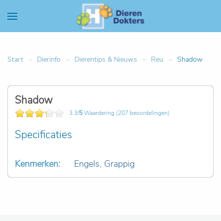
Start
Dierinfo
Dierentips & Nieuws
Reu
Shadow
Shadow
3.3/
5
Waardering (207 beoordelingen)
Specificaties
Kenmerken:
Engels
,
Grappig