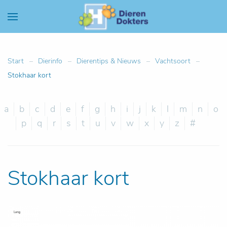
Start
Dierinfo
Dierentips & Nieuws
Vachtsoort
Stokhaar kort
a
b
c
d
e
f
g
h
i
j
k
l
m
n
o
p
q
r
s
t
u
v
w
x
y
z
#
Stokhaar kort