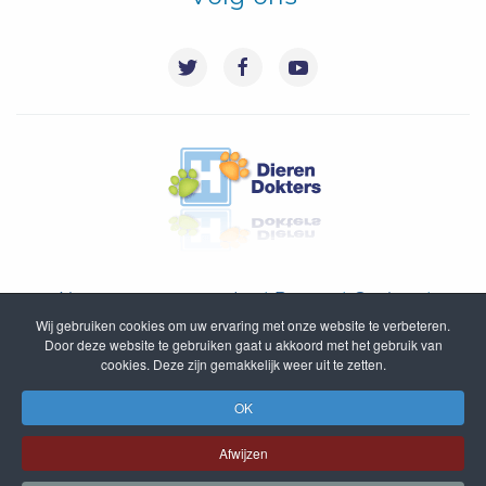
Algemene voorwaarden
|
Privacy
|
Cookies
|
Wij gebruiken cookies om uw ervaring met onze website te verbeteren.
Disclaimer
|
Inloggen
|
Sitemap
Door deze website te gebruiken gaat u akkoord met het gebruik van
cookies. Deze zijn gemakkelijk weer uit te zetten.
© DierenDokters B.V. 2005 - 2020
OK
Afwijzen