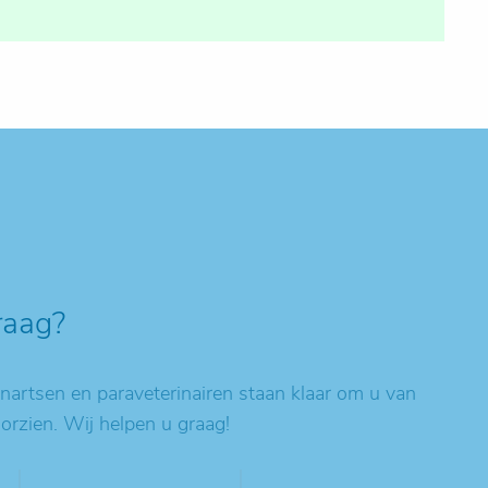
raag?
artsen en paraveterinairen staan klaar om u van
oorzien. Wij helpen u graag!