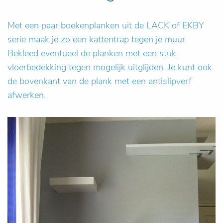
Met een paar boekenplanken uit de LACK of EKBY
serie maak je zo een kattentrap tegen je muur.
Bekleed eventueel de planken met een stuk
vloerbedekking tegen mogelijk uitglijden. Je kunt ook
de bovenkant van de plank met een antislipverf
afwerken.