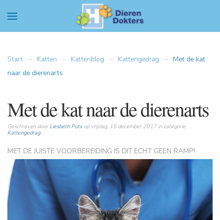
Start
Katten
Kattenblog
Kattengedrag
Met de kat
naar de dierenarts
Met de kat naar de dierenarts
Geschreven door
Liesbeth Puts
op vrijdag, 15 december 2017 in categorie
Kattengedrag
MET DE JUISTE VOORBEREIDING IS DIT ECHT GEEN RAMP!