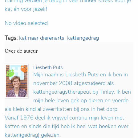
training verdien je terug in veel minder stress voor je
kat én voor jezelf!
No video selected.
Tags:
kat naar dierenarts
,
kattengedrag
Over de auteur
Liesbeth Puts
Mijn naam is Liesbeth Puts en ik ben in
november 2008 afgestudeerd als
kattengedragstherapeut bij Tinley.
Ik ben
mijn hele leven gek op dieren en voerde
als klein kind al zwerfkatten bij ons in het dorp.
Vanaf 1976 deel ik vrijwel continu mijn leven met
katten en sinds die tijd heb ik heel wat boeken over
katten(gedrag) gelezen.