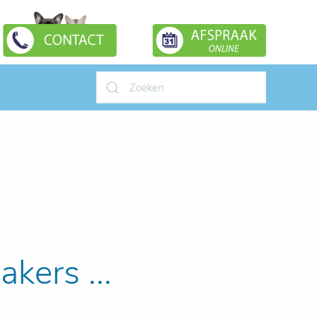
Type 2 or more characters for
results.
kers ...