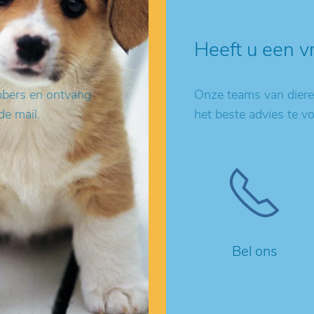
Heeft u een v
ebbers en ontvang
Onze teams van dieren
de mail.
het beste advies te v
Bel ons