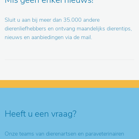
Mis geen enkel nieuws!
Sluit u aan bij meer dan 35.000 andere
dierenliefhebbers en ontvang maandelijks dierentips,
nieuws en aanbiedingen via de mail.
Heeft u een vraag?
Onze teams van dierenartsen en paraveterinairen