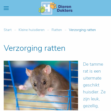
Start
Kleine huisdieren
Ratten
Verzorging ratten
Verzorging ratten
De tamme
rat is een
uitermate
geschikt
huisdier. Ze
zijn leuk,
gezellig,