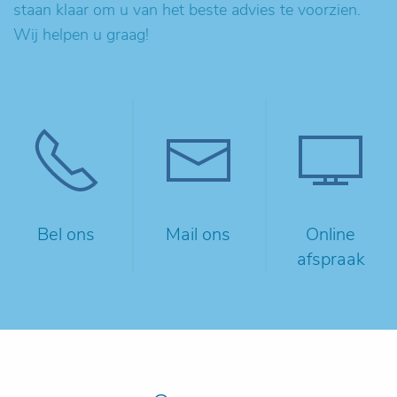
staan klaar om u van het beste advies te voorzien.
Wij helpen u graag!
Bel ons
Mail ons
Online
afspraak