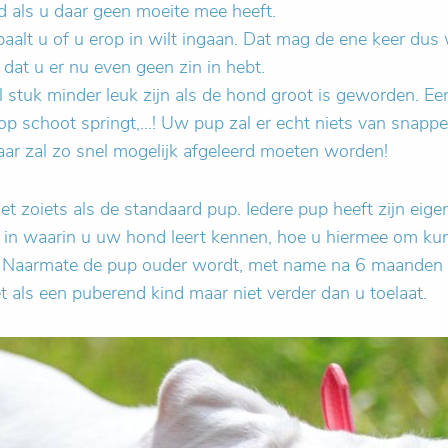
ed als u daar geen moeite mee heeft.
lt u of u erop in wilt ingaan. Dat mag de ene keer dus w
at u er nu even geen zin in hebt.
l stuk minder leuk zijn als de hond groot is geworden. Ee
op schoot springt,…! Uw pup zal er echt niets van snappen
ar zal zo snel mogelijk afgeleerd moeten worden!
iet zoiets als de standaard pup. Iedere pup heeft zijn eige
ces in waarin u uw hond leert kennen, hoe u hiermee om k
. Naarmate de pup ouder wordt, met name na 6 maanden le
t als een puberend kind maar niet verder dan u toelaat.