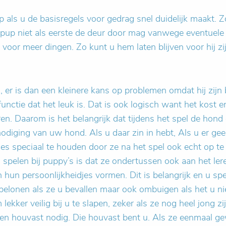
p als u de basisregels voor gedrag snel duidelijk maakt.
 pup niet als eerste de deur door mag vanwege eventuele 
voor meer dingen. Zo kunt u hem laten blijven voor hij zij
er is dan een kleinere kans op problemen omdat hij zijn bu
functie dat het leuk is. Dat is ook logisch want het kost
n. Daarom is het belangrijk dat tijdens het spel de hond 
nodiging van uw hond. Als u daar zin in hebt, Als u er ge
es speciaal te houden door ze na het spel ook echt op te 
 spelen bij puppy’s is dat ze ondertussen ook aan het ler
hun persoonlijkheidjes vormen. Dit is belangrijk en u sp
 belonen als ze u bevallen maar ook ombuigen als het u ni
kker veilig bij u te slapen, zeker als ze nog heel jong zij
n houvast nodig. Die houvast bent u. Als ze eenmaal gew