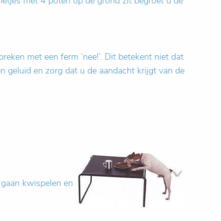
 netjes met 4 poten op de grond zit begroet u de
reken met een ferm ‘nee!’. Dit betekent niet dat
n geluid en zorg dat u de aandacht krijgt van de
l gaan kwispelen en