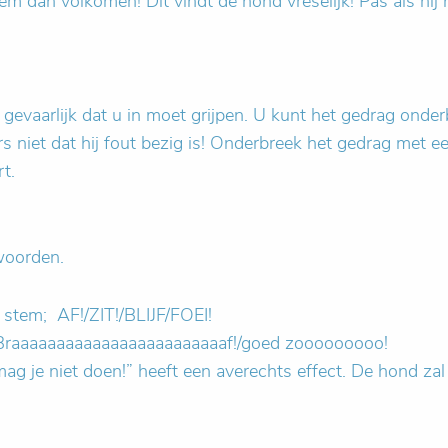
em dan volkomen! Dit vindt de hond vreselijk! Pas als hij
evaarlijk dat u in moet grijpen. U kunt het gedrag onderb
niet dat hij fout bezig is! Onderbreek het gedrag met ee
t.
woorden.
stem; AF!/ZIT!/BLIJF/FOEI!
 Braaaaaaaaaaaaaaaaaaaaaaaaf!/goed zooooooooo!
ag je niet doen!” heeft een averechts effect. De hond za