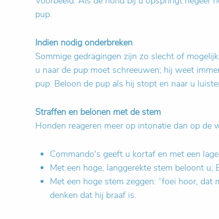
Voorbeeld: Als de hond bij u opspringt negeer h
pup.
Indien nodig onderbreken
Sommige gedragingen zijn zo slecht of mogelijk g
u naar de pup moet schreeuwen; hij weet immers 
pup. Beloon de pup als hij stopt en naar u luister
Straffen en belonen met de stem
Honden reageren meer op intonatie dan op de 
Commando's geeft u kortaf en met een lage 
Met een hoge, langgerekte stem beloont u;
Met een hoge stem zeggen: “foei hoor, dat m
denken dat hij braaf is.