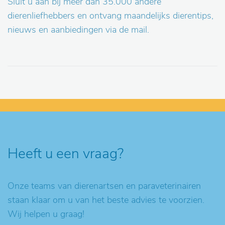
Sluit u aan bij meer dan 35.000 andere
dierenliefhebbers en ontvang maandelijks dierentips,
nieuws en aanbiedingen via de mail.
Heeft u een vraag?
Onze teams van dierenartsen en paraveterinairen
staan klaar om u van het beste advies te voorzien.
Wij helpen u graag!