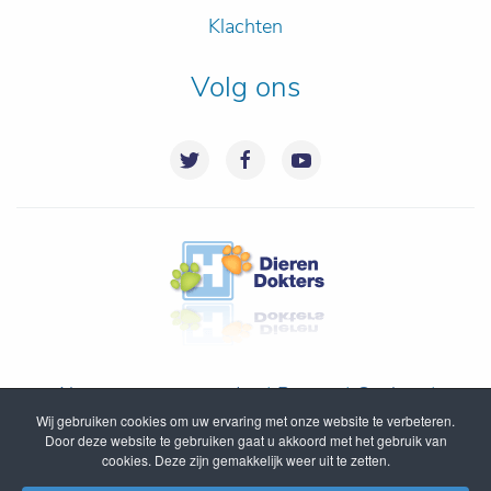
Klachten
Volg ons
Algemene voorwaarden
|
Privacy
|
Cookies
|
Wij gebruiken cookies om uw ervaring met onze website te verbeteren.
Disclaimer
|
Inloggen
|
Sitemap
Door deze website te gebruiken gaat u akkoord met het gebruik van
cookies. Deze zijn gemakkelijk weer uit te zetten.
© DierenDokters B.V. 2005 - 2020