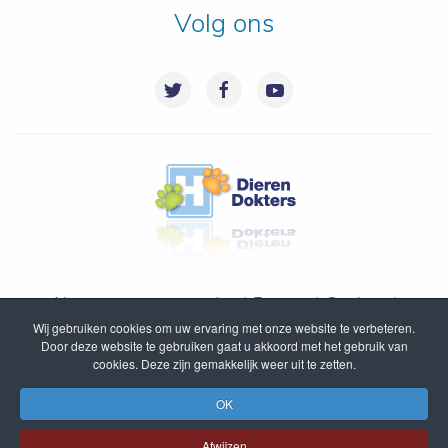
Volg ons
Algemene voorwaarden
|
Privacy
|
Cookies
|
Wij gebruiken cookies om uw ervaring met onze website te verbeteren.
Disclaimer
|
Inloggen
|
Sitemap
Door deze website te gebruiken gaat u akkoord met het gebruik van
cookies. Deze zijn gemakkelijk weer uit te zetten.
© DierenDokters B.V. 2005 - 2020
OK
Afwijzen