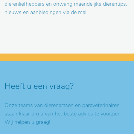
dierenliefhebbers en ontvang maandelijks dierentips,
nieuws en aanbiedingen via de mail.
Heeft u een vraag?
Onze teams van dierenartsen en paraveterinairen
staan klaar om u van het beste advies te voorzien.
Wij helpen u graag!