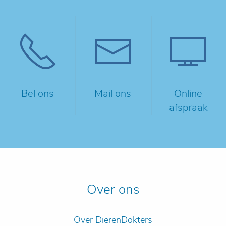
Bel ons
Mail ons
Online
afspraak
Over ons
Over DierenDokters