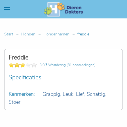
Start
Honden
Hondennamen
freddie
Freddie
3.0/
5
Waardering (81 beoordelingen)
Specificaties
Kenmerken:
Grappig
,
Leuk
,
Lief
,
Schattig
,
Stoer