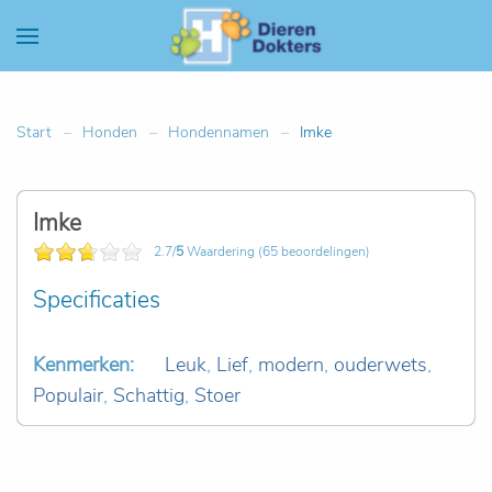
Start
Honden
Hondennamen
Imke
Imke
2.7/
5
Waardering (65 beoordelingen)
Specificaties
Kenmerken:
Leuk
,
Lief
,
modern
,
ouderwets
,
Populair
,
Schattig
,
Stoer