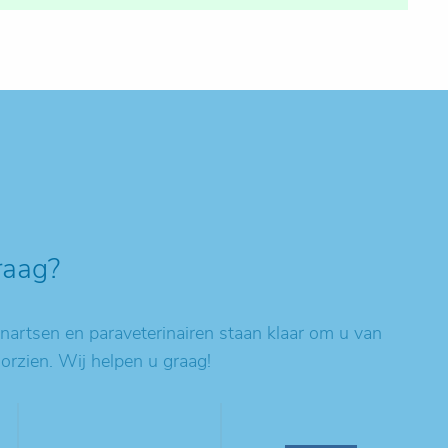
raag?
artsen en paraveterinairen staan klaar om u van
oorzien. Wij helpen u graag!