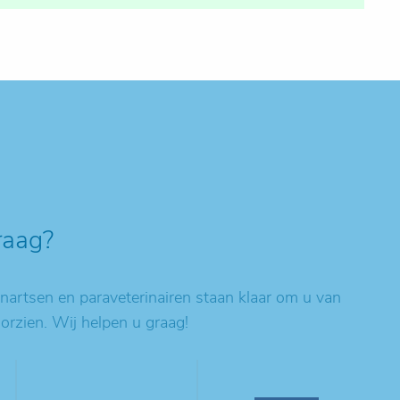
raag?
artsen en paraveterinairen staan klaar om u van
oorzien. Wij helpen u graag!