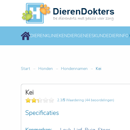
DIERENKLINIEKEN
DIERGENEESKUNDE
DIERINFO
Start
Honden
Hondennamen
Kei
Kei
2.3/
5
Waardering (44 beoordelingen)
Specificaties