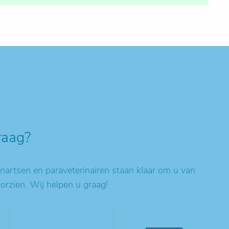
raag?
artsen en paraveterinairen staan klaar om u van
oorzien. Wij helpen u graag!