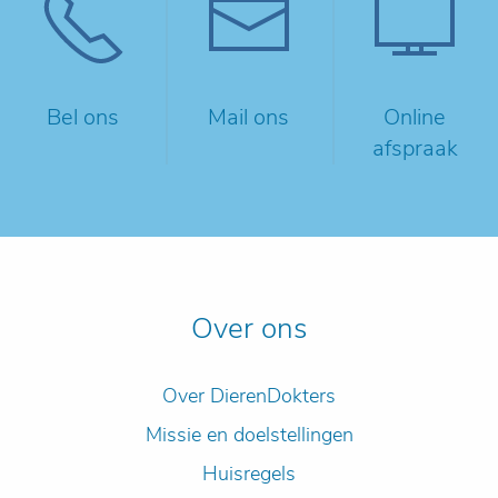
Bel ons
Mail ons
Online
afspraak
Over ons
Over DierenDokters
Missie en doelstellingen
Huisregels