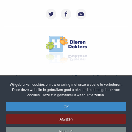
Algemene voorwaarden
|
Privacy
|
Cookies
|
Wij gebruiken cookies om uw ervaring met onze website te verbeteren.
Disclaimer
|
Inloggen
|
Sitemap
Door deze website te gebruiken gaat u akkoord met het gebruik van
cookies. Deze zijn gemakkelijk weer uit te zetten.
© DierenDokters B.V. 2005 - 2020
OK
Afwijzen
Meer info