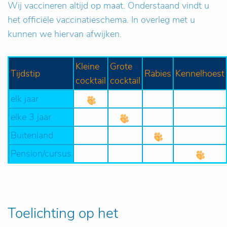
Wij vaccineren altijd op maat. Onderstaand vindt u
het officiële vaccinatieschema. In overleg met u
kunnen we hiervan afwijken.
Kleine
Grote
Tijdstip
Rabies
Kennelhoest
cocktail
cocktail
elk jaar
elke 3 jaar
Buitenland
Pension/cursus
Toelichting op het