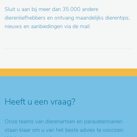
Sluit u aan bij meer dan 35.000 andere
dierenliefhebbers en ontvang maandelijks dierentips,
nieuws en aanbiedingen via de mail.
Heeft u een vraag?
Onze teams van dierenartsen en paraveterinairen
staan klaar om u van het beste advies te voorzien.