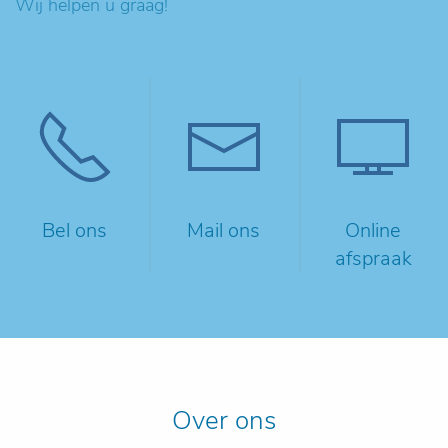
Wij helpen u graag!
Bel ons
Mail ons
Online
afspraak
Over ons