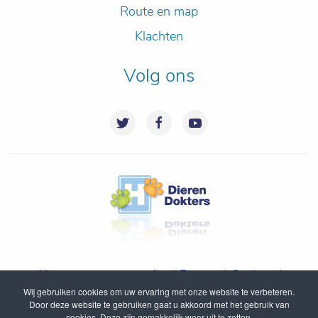
Route en map
Klachten
Volg ons
Algemene voorwaarden
|
Privacy
|
Cookies
|
Wij gebruiken cookies om uw ervaring met onze website te verbeteren.
Disclaimer
|
Inloggen
|
Sitemap
Door deze website te gebruiken gaat u akkoord met het gebruik van
cookies. Deze zijn gemakkelijk weer uit te zetten.