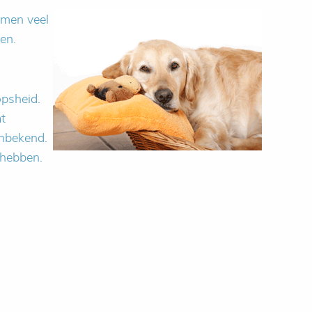
omen veel
en.
opsheid.
t
onbekend.
 hebben.
?