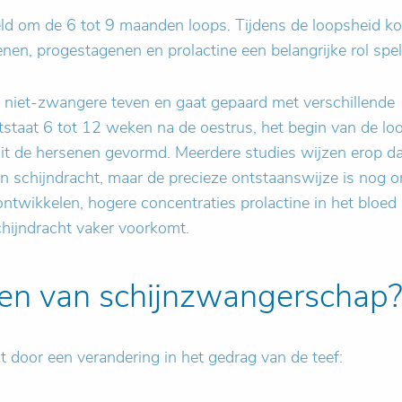
deld om de 6 tot 9 maanden loops. Tijdens de loopsheid k
en, progestagenen en prolactine een belangrijke rol spel
j niet-zwangere teven en gaat gepaard met verschillende
taat 6 tot 12 weken na de oestrus, het begin van de lo
it de hersenen gevormd. Meerdere studies wijzen erop da
van schijndracht, maar de precieze ontstaanswijze is nog 
 ontwikkelen, hogere concentraties prolactine in het bloed
chijndracht vaker voorkomt.
elen van schijnzwangerschap
t door een verandering in het gedrag van de teef: