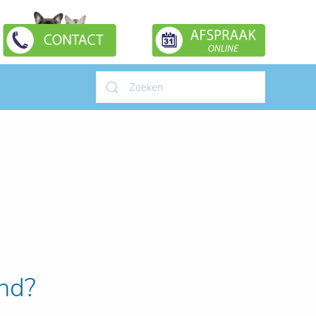
Type 2 or more characters for
results.
ond?