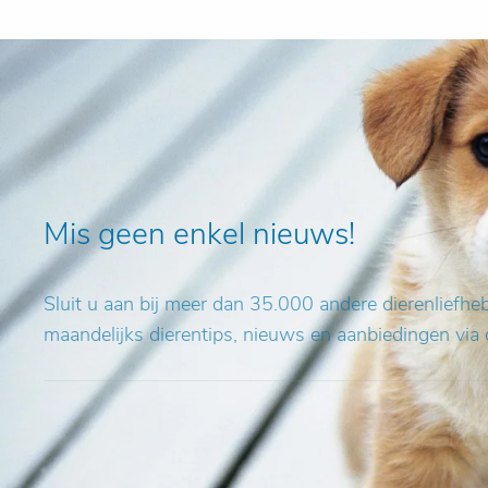
Mis geen enkel nieuws!
Sluit u aan bij meer dan 35.000 andere dierenliefh
maandelijks dierentips, nieuws en aanbiedingen via 