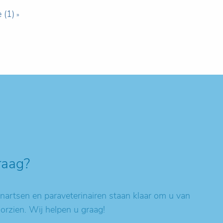
e (1)
raag?
artsen en paraveterinairen staan klaar om u van
oorzien. Wij helpen u graag!