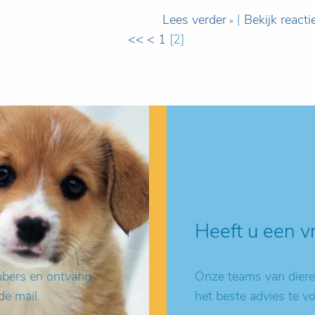
Lees verder
|
Bekijk reacti
<<
<
1
[
2
]
Heeft u een v
ebbers en ontvang
Onze teams van dieren
de mail.
het beste advies te v