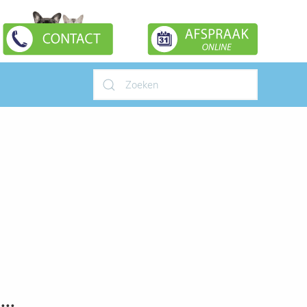
Type 2 or more characters for
results.
..