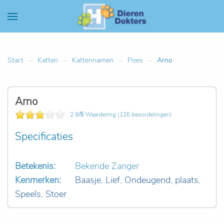
Start
Katten
Kattennamen
Poes
Arno
Arno
2.9/
5
Waardering (126 beoordelingen)
Specificaties
Betekenis:
Bekende Zanger
Kenmerken:
Baasje
,
Lief
,
Ondeugend
,
plaats
,
Speels
,
Stoer