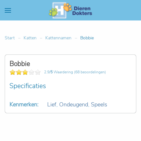
Start
Katten
Kattennamen
Bobbie
Bobbie
2.9/
5
Waardering (68 beoordelingen)
Specificaties
Kenmerken:
Lief
,
Ondeugend
,
Speels