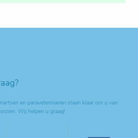
raag?
artsen en paraveterinairen staan klaar om u van
oorzien. Wij helpen u graag!