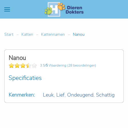
Start
Katten
Kattennamen
Nanou
Nanou
3.5/
5
Waardering (28 beoordelingen)
Specificaties
Kenmerken:
Leuk
,
Lief
,
Ondeugend
,
Schattig