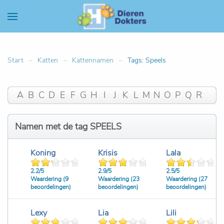
Start
Katten
Kattennamen
Tags: Speels
A
B
C
D
E
F
G
H
I
J
K
L
M
N
O
P
Q
R
S
T
U
V
W
X
Y
Z
#
Namen met de tag SPEELS
Koning
Krisis
Lala
2.2/
5
2.9/
5
2.5/
5
Waardering (9
Waardering (23
Waardering (27
beoordelingen)
beoordelingen)
beoordelingen)
Lexy
Lia
Lili