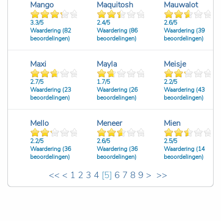
Mango
Maquitosh
Mauwalot
3.3/
5
2.4/
5
2.6/
5
Waardering (82
Waardering (86
Waardering (39
beoordelingen)
beoordelingen)
beoordelingen)
Maxi
Mayla
Meisje
2.7/
5
1.7/
5
2.2/
5
Waardering (23
Waardering (26
Waardering (43
beoordelingen)
beoordelingen)
beoordelingen)
Mello
Meneer
Mien
2.2/
5
2.6/
5
2.5/
5
Waardering (36
Waardering (36
Waardering (14
beoordelingen)
beoordelingen)
beoordelingen)
<<
<
1
2
3
4
[
5
]
6
7
8
9
>
>>