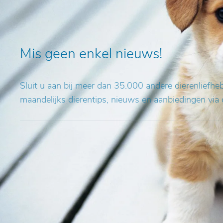
Mis geen enkel nieuws!
Sluit u aan bij meer dan 35.000 andere dierenliefh
maandelijks dierentips, nieuws en aanbiedingen via 