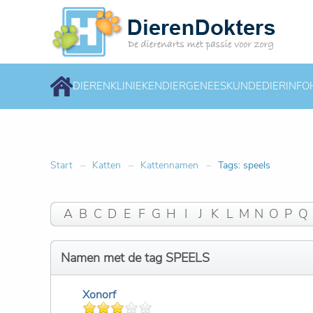
DIERENKLINIEKEN
DIERGENEESKUNDE
DIERINFO
Start
Katten
Kattennamen
Tags: speels
A
B
C
D
E
F
G
H
I
J
K
L
M
N
O
P
Q
Namen met de tag SPEELS
Xonorf