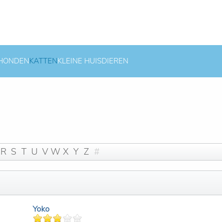
HONDEN
KATTEN
KLEINE HUISDIEREN
R
S
T
U
V
W
X
Y
Z
#
Yoko