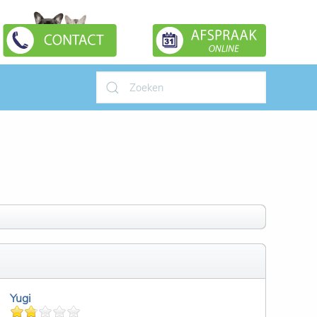
Type 2 or more characters for
results.
Yugi