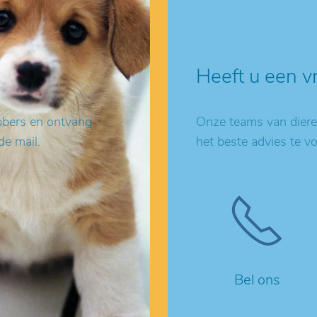
Heeft u een v
ebbers en ontvang
Onze teams van dieren
de mail.
het beste advies te v
Bel ons