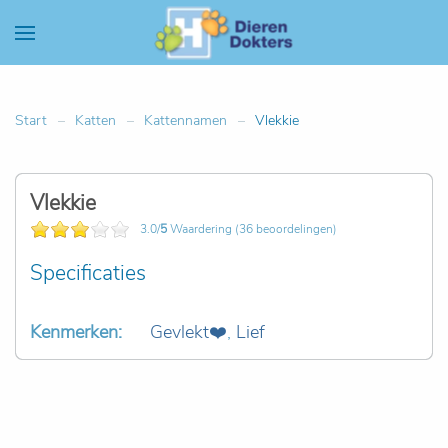
Start
Katten
Kattennamen
Vlekkie
Vlekkie
3.0/
5
Waardering (36 beoordelingen)
Specificaties
Kenmerken:
Gevlekt❤️
,
Lief