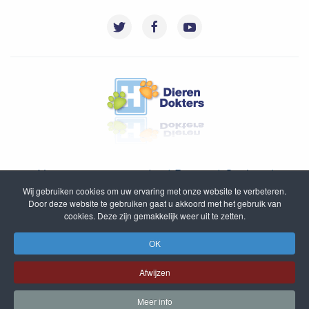
Algemene voorwaarden
|
Privacy
|
Cookies
|
Wij gebruiken cookies om uw ervaring met onze website te verbeteren.
Disclaimer
|
Inloggen
|
Sitemap
Door deze website te gebruiken gaat u akkoord met het gebruik van
cookies. Deze zijn gemakkelijk weer uit te zetten.
© DierenDokters B.V. 2005 - 2020
OK
Afwijzen
Meer info