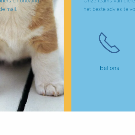
ebbers en ontvang
Onze teams van dieren
de mail.
het beste advies te v
Bel ons