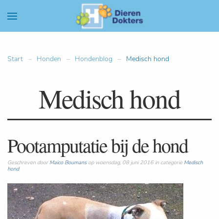
Start
Honden
Hondenblog
Medisch hond
Medisch hond
Pootamputatie bij de hond
Geschreven door
Maico Boumans
op woensdag, 08 juni 2016 in categorie
Medisch
hond