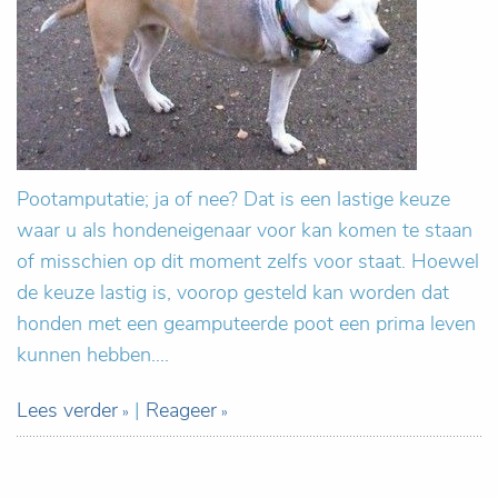
Pootamputatie; ja of nee? Dat is een lastige keuze
waar u als hondeneigenaar voor kan komen te staan
of misschien op dit moment zelfs voor staat. Hoewel
de keuze lastig is, voorop gesteld kan worden dat
honden met een geamputeerde poot een prima leven
kunnen hebben....
Lees verder
|
Reageer