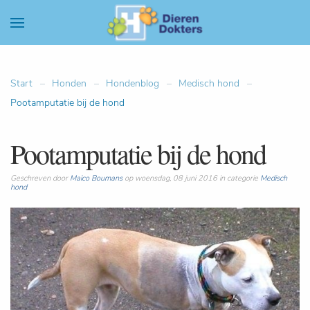
Start
Honden
Hondenblog
Medisch hond
Pootamputatie bij de hond
Pootamputatie bij de hond
Geschreven door
Maico Boumans
op woensdag, 08 juni 2016 in categorie
Medisch
hond