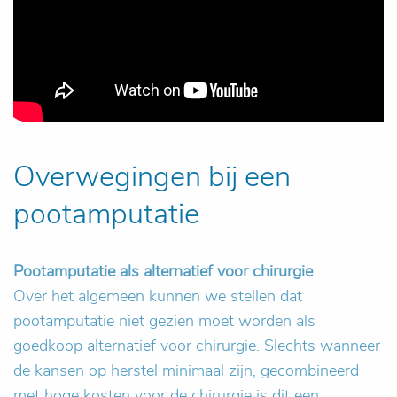
Overwegingen bij een
pootamputatie
Pootamputatie als alternatief voor chirurgie
Over het algemeen kunnen we stellen dat
pootamputatie niet gezien moet worden als
goedkoop alternatief voor chirurgie. Slechts wanneer
de kansen op herstel minimaal zijn, gecombineerd
met hoge kosten voor de chirurgie is dit een