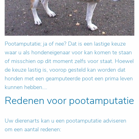
Pootamputatie; ja of nee? Dat is een lastige keuze
waar u als hondeneigenaar voor kan komen te staan
of misschien op dit moment zelfs voor staat. Hoewel
de keuze lastig is, voorop gesteld kan worden dat
honden met een geamputeerde poot een prima leven
kunnen hebben....
Redenen voor pootamputatie
Uw dierenarts kan u een pootamputatie adviseren
om een aantal redenen: