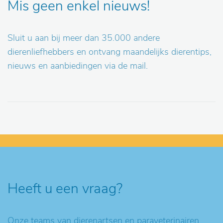
Mis geen enkel nieuws!
Sluit u aan bij meer dan 35.000 andere
dierenliefhebbers en ontvang maandelijks dierentips,
nieuws en aanbiedingen via de mail.
Heeft u een vraag?
Onze teams van dierenartsen en paraveterinairen