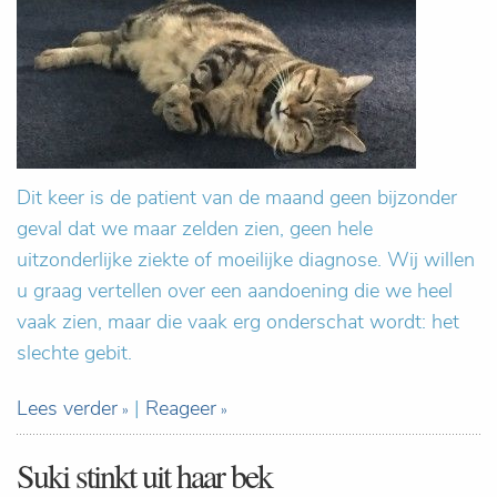
Dit keer is de patient van de maand geen bijzonder
geval dat we maar zelden zien, geen hele
uitzonderlijke ziekte of moeilijke diagnose. Wij willen
u graag vertellen over een aandoening die we heel
vaak zien, maar die vaak erg onderschat wordt: het
slechte gebit.
Lees verder
|
Reageer
Suki stinkt uit haar bek