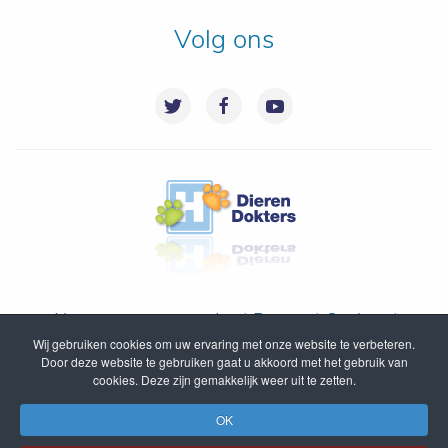
Volg ons
Algemene voorwaarden
|
Privacy
|
Cookies
|
Wij gebruiken cookies om uw ervaring met onze website te verbeteren.
Disclaimer
|
Inloggen
|
Sitemap
Door deze website te gebruiken gaat u akkoord met het gebruik van
cookies. Deze zijn gemakkelijk weer uit te zetten.
© DierenDokters B.V. 2005 - 2020
OK