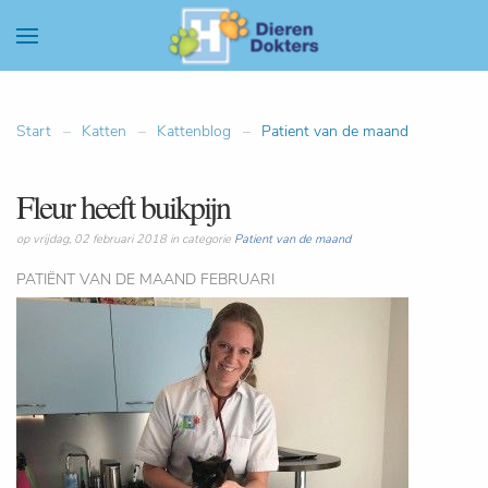
Start
Katten
Kattenblog
Patient van de maand
Fleur heeft buikpijn
op vrijdag, 02 februari 2018 in categorie
Patient van de maand
PATIËNT VAN DE MAAND FEBRUARI