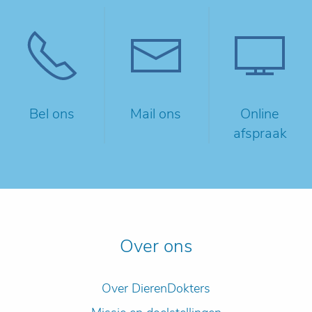
Bel ons
Mail ons
Online
afspraak
Over ons
Over DierenDokters